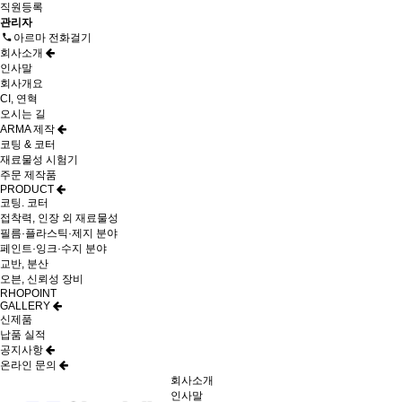
직원등록
관리자
아르마 전화걸기
회사소개
인사말
회사개요
CI, 연혁
오시는 길
ARMA 제작
코팅 & 코터
재료물성 시험기
주문 제작품
PRODUCT
코팅. 코터
접착력, 인장 외 재료물성
필름·플라스틱·제지 분야
페인트·잉크·수지 분야
교반, 분산
오븐, 신뢰성 장비
RHOPOINT
GALLERY
신제품
납품 실적
공지사항
온라인 문의
회사소개
인사말