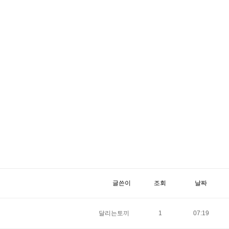
글쓴이
조회
날짜
달리는토끼
1
07:19