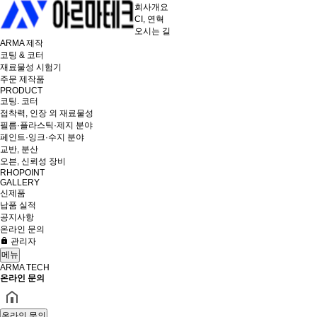
회사개요
CI, 연혁
오시는 길
ARMA 제작
코팅 & 코터
재료물성 시험기
주문 제작품
PRODUCT
코팅. 코터
접착력, 인장 외 재료물성
필름·플라스틱·제지 분야
페인트·잉크·수지 분야
교반, 분산
오븐, 신뢰성 장비
RHOPOINT
GALLERY
신제품
납품 실적
공지사항
온라인 문의
관리자
메뉴
ARMA TECH
온라인 문의
온라인 문의