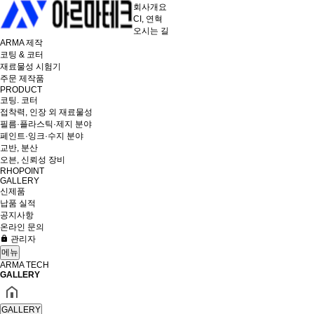
회사개요
CI, 연혁
오시는 길
ARMA 제작
코팅 & 코터
재료물성 시험기
주문 제작품
PRODUCT
코팅. 코터
접착력, 인장 외 재료물성
필름·플라스틱·제지 분야
페인트·잉크·수지 분야
교반, 분산
오븐, 신뢰성 장비
RHOPOINT
GALLERY
신제품
납품 실적
공지사항
온라인 문의
관리자
메뉴
ARMA TECH
GALLERY
GALLERY