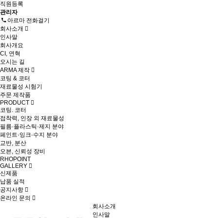
직원등록
관리자
아르마 전화걸기
회사소개
인사말
회사개요
CI, 연혁
오시는 길
ARMA 제작
코팅 & 코터
재료물성 시험기
주문 제작품
PRODUCT
코팅. 코터
접착력, 인장 외 재료물성
필름·플라스틱·제지 분야
페인트·잉크·수지 분야
교반, 분산
오븐, 신뢰성 장비
RHOPOINT
GALLERY
신제품
납품 실적
공지사항
온라인 문의
회사소개
인사말