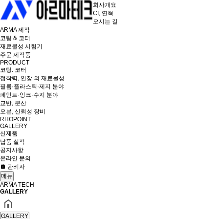
회사개요
CI, 연혁
오시는 길
ARMA 제작
코팅 & 코터
재료물성 시험기
주문 제작품
PRODUCT
코팅. 코터
접착력, 인장 외 재료물성
필름·플라스틱·제지 분야
페인트·잉크·수지 분야
교반, 분산
오븐, 신뢰성 장비
RHOPOINT
GALLERY
신제품
납품 실적
공지사항
온라인 문의
관리자
메뉴
ARMA TECH
GALLERY
GALLERY