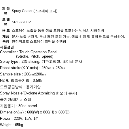
제 품
Spray Coater (스프레이 코터)
명
모 델
SRC-2200VT
명
용 도
스프레이 노즐을 통해 샘플 코팅을 도포하는 방식의 시험장비
제품
분사 노즐 변경 및 분사 패턴 조정 가능, 샘플 히팅 및 흡착 배드를 구성하여,
특징
안정적으로 스프레이 코팅을 수행함
제품설명
Controller : Touch Operation Panel
(Stroke, Pitch, Speed)
Spray type : 2축 sliding, 기판고정형, 초미세 분사
Robot stroke(X-Y axis) : 250㎜ x 250㎜
Sample size : 200㎜x200㎜
N2 및 압축공기압 : 0.5㎫
도료공급방식 : 용기가압
Spray Nozzle(Cyclone Atomizing 회오리 분사)
급기팬/배기시스템
가압용기 : 30cc barrel
Dimension(㎜) : 600(W) x 860(H) x 600(D)
Power : 220V, 15A, 1Φ
Weight : 65kg