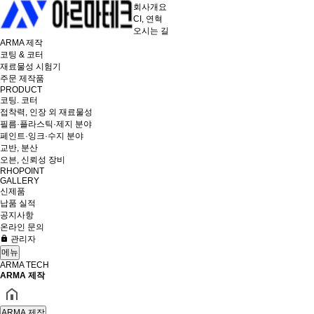
회사개요
CI, 연혁
오시는 길
ARMA 제작
코팅 & 코터
재료물성 시험기
주문 제작품
PRODUCT
코팅. 코터
접착력, 인장 외 재료물성
필름·플라스틱·제지 분야
페인트·잉크·수지 분야
교반, 분산
오븐, 신뢰성 장비
RHOPOINT
GALLERY
신제품
납품 실적
공지사항
온라인 문의
관리자
메뉴
ARMA TECH
ARMA 제작
ARMA 제작