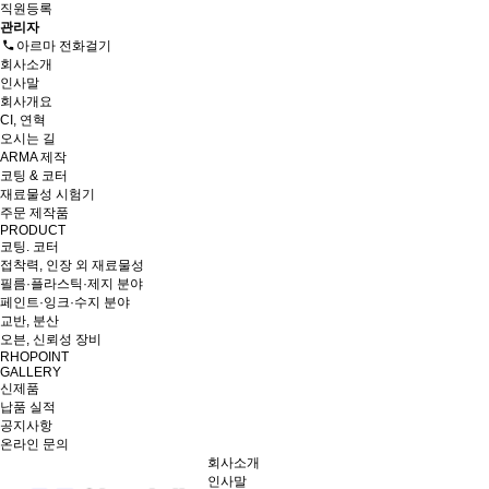
직원등록
관리자
아르마 전화걸기
회사소개
인사말
회사개요
CI, 연혁
오시는 길
ARMA 제작
코팅 & 코터
재료물성 시험기
주문 제작품
PRODUCT
코팅. 코터
접착력, 인장 외 재료물성
필름·플라스틱·제지 분야
페인트·잉크·수지 분야
교반, 분산
오븐, 신뢰성 장비
RHOPOINT
GALLERY
신제품
납품 실적
공지사항
온라인 문의
회사소개
인사말