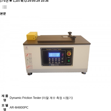
0건
1,107회
24-05-29 10:36
본문
제 품
Dynamic Friction Tester (마찰 계수 측정 시험기)
명
모 델
AR-M4800PC
명