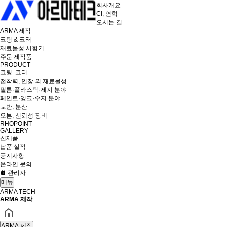
회사개요
CI, 연혁
오시는 길
ARMA 제작
코팅 & 코터
재료물성 시험기
주문 제작품
PRODUCT
코팅. 코터
접착력, 인장 외 재료물성
필름·플라스틱·제지 분야
페인트·잉크·수지 분야
교반, 분산
오븐, 신뢰성 장비
RHOPOINT
GALLERY
신제품
납품 실적
공지사항
온라인 문의
관리자
메뉴
ARMA TECH
ARMA 제작
ARMA 제작