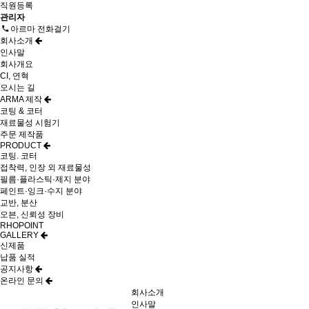
직원등록
관리자
아르마 전화걸기
회사소개
인사말
회사개요
CI, 연혁
오시는 길
ARMA 제작
코팅 & 코터
재료물성 시험기
주문 제작품
PRODUCT
코팅. 코터
접착력, 인장 외 재료물성
필름·플라스틱·제지 분야
페인트·잉크·수지 분야
교반, 분산
오븐, 신뢰성 장비
RHOPOINT
GALLERY
신제품
납품 실적
공지사항
온라인 문의
회사소개
인사말